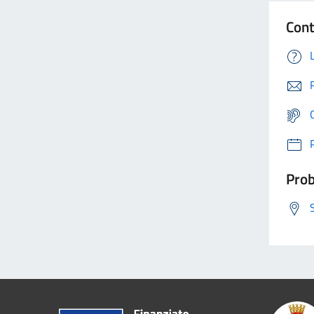
Cont
Prob