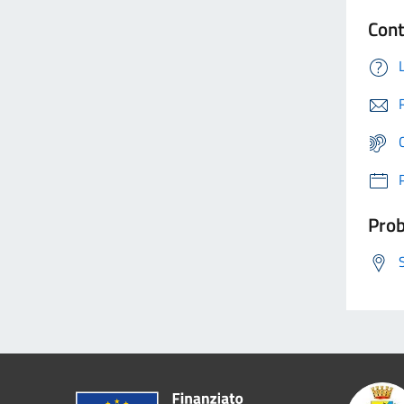
Cont
Prob