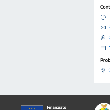
Cont
Prob