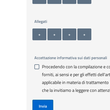
Allegati
Allegato 1
Allegato 2
Allegato 3
Allegato 4
+ Carica allegato 1
+ Carica allegato 2
+ Carica allegato 3
+ Carica allegato 4
+
+
+
+
Accettazione informativa sui dati personali
Procedendo con la compilazione e con
forniti, ai sensi e per gli effetti de
applicabile in materia di trattamento de
che la invitiamo a leggere con attenz
Invia