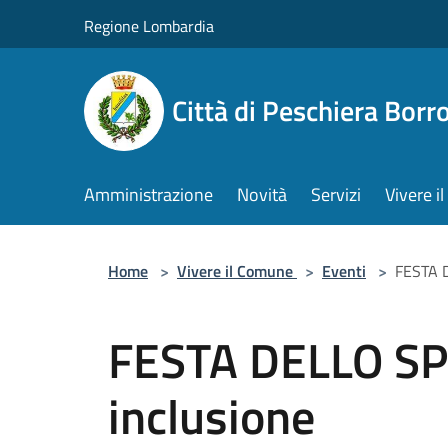
Salta al contenuto principale
Regione Lombardia
Città di Peschiera Bor
Amministrazione
Novità
Servizi
Vivere 
Home
>
Vivere il Comune
>
Eventi
>
FESTA D
FESTA DELLO SPO
inclusione