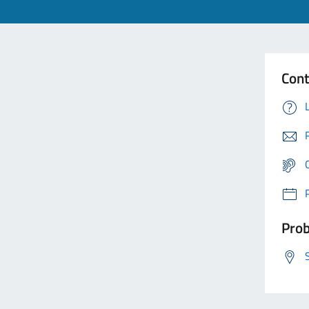
Cont
Prob