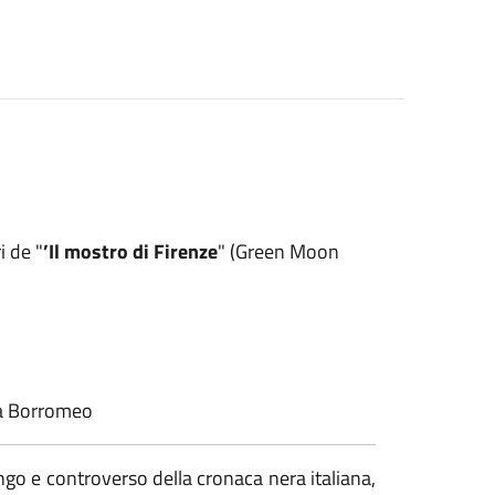
i de "
’Il mostro di Firenze
" (Green Moon
era Borromeo
ngo e controverso della cronaca nera italiana,