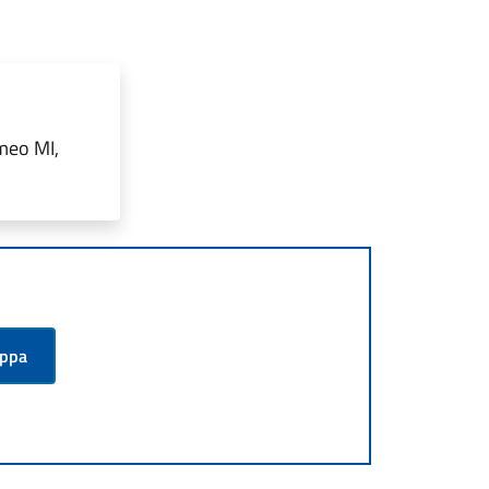
meo MI,
appa