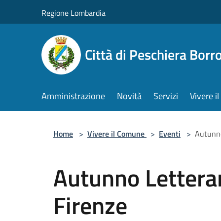
Salta al contenuto principale
Regione Lombardia
Città di Peschiera Bor
Amministrazione
Novità
Servizi
Vivere 
Home
>
Vivere il Comune
>
Eventi
>
Autunno
Autunno Letterari
Firenze