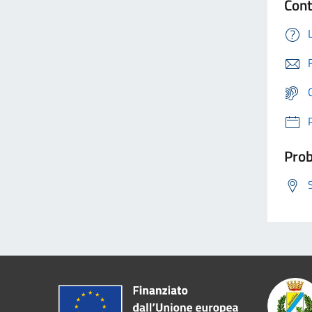
Cont
Prob