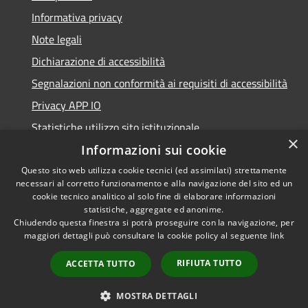
Informativa privacy
Note legali
Dichiarazione di accessibilità
Segnalazioni non conformità ai requisiti di accessibilità
Privacy APP IO
Statistiche utilizzo sito istituzionale
×
Qualità dei Servizi Comunali
Informazioni sui cookie
Questo sito web utilizza cookie tecnici (ed assimilati) strettamente
necessari al corretto funzionamento e alla navigazione del sito ed un
cookie tecnico analitico al solo fine di elaborare informazioni
statistiche, aggregate ed anonime.
RSS
Copyright © 2023 •
Chiudendo questa finestra si potrà proseguire con la navigazione, per
Accessibilità
Città di Peschiera
maggiori dettagli può consultare la cookie policy al seguente
link
Privacy
Borromeo •
RIFIUTA TUTTO
ACCETTA TUTTO
Cookie
Powered by
Municipium
Mappa del sito
•
Accesso redazione
MOSTRA DETTAGLI