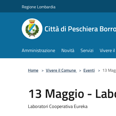
Salta al contenuto principale
Regione Lombardia
Città di Peschiera Bor
Amministrazione
Novità
Servizi
Vivere 
Home
>
Vivere il Comune
>
Eventi
>
13 Magg
13 Maggio - Labo
Laboratori Cooperativa Eureka