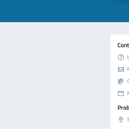
Cont
Prob