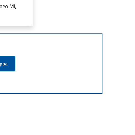
meo MI,
appa