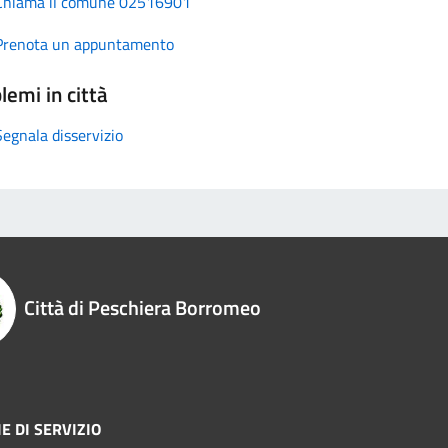
Chiama il comune 02516901
Prenota un appuntamento
lemi in città
Segnala disservizio
Città di Peschiera Borromeo
E DI SERVIZIO