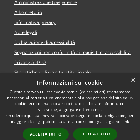
Amministrazione trasparente
Albo pretorio
Informativa privacy
Note legali
Dichiarazione di accessibilità
Segnalazioni non conformità ai requisiti di accessibilità
Privacy APP IO
Statistiche utilizzo sito istituzionale
×
Qualità dei Servizi Comunali
Informazioni sui cookie
Questo sito web utilizza cookie tecnici (ed assimilati) strettamente
necessari al corretto funzionamento e alla navigazione del sito ed un
cookie tecnico analitico al solo fine di elaborare informazioni
statistiche, aggregate ed anonime.
RSS
Copyright © 2023 •
Chiudendo questa finestra si potrà proseguire con la navigazione, per
Accessibilità
Città di Peschiera
maggiori dettagli può consultare la cookie policy al seguente
link
Privacy
Borromeo •
RIFIUTA TUTTO
ACCETTA TUTTO
Cookie
Powered by
Municipium