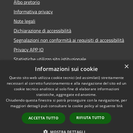
Albo pretorio
Informativa privacy
Note legali
Dichiarazione di accessibilità
Segnalazioni non conformità ai requisiti di accessibilità
Privacy APP IO
Statistiche utilizzo sito istituzionale
×
Qualità dei Servizi Comunali
Informazioni sui cookie
Questo sito web utilizza cookie tecnici (ed assimilati) strettamente
necessari al corretto funzionamento e alla navigazione del sito ed un
cookie tecnico analitico al solo fine di elaborare informazioni
statistiche, aggregate ed anonime.
RSS
Copyright © 2023 •
Chiudendo questa finestra si potrà proseguire con la navigazione, per
Accessibilità
Città di Peschiera
maggiori dettagli può consultare la cookie policy al seguente
link
Privacy
Borromeo •
RIFIUTA TUTTO
ACCETTA TUTTO
Cookie
Powered by
Municipium
Mappa del sito
•
Accesso redazione
MOSTRA DETTAGLI