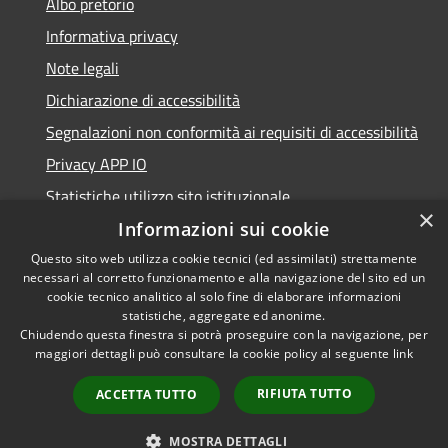
Albo pretorio
Informativa privacy
Note legali
Dichiarazione di accessibilità
Segnalazioni non conformità ai requisiti di accessibilità
Privacy APP IO
Statistiche utilizzo sito istituzionale
×
Qualità dei Servizi Comunali
Informazioni sui cookie
Questo sito web utilizza cookie tecnici (ed assimilati) strettamente
necessari al corretto funzionamento e alla navigazione del sito ed un
cookie tecnico analitico al solo fine di elaborare informazioni
statistiche, aggregate ed anonime.
RSS
Copyright © 2023 •
Chiudendo questa finestra si potrà proseguire con la navigazione, per
Accessibilità
Città di Peschiera
maggiori dettagli può consultare la cookie policy al seguente
link
Privacy
Borromeo •
RIFIUTA TUTTO
ACCETTA TUTTO
Cookie
Powered by
Municipium
Mappa del sito
•
Accesso redazione
MOSTRA DETTAGLI