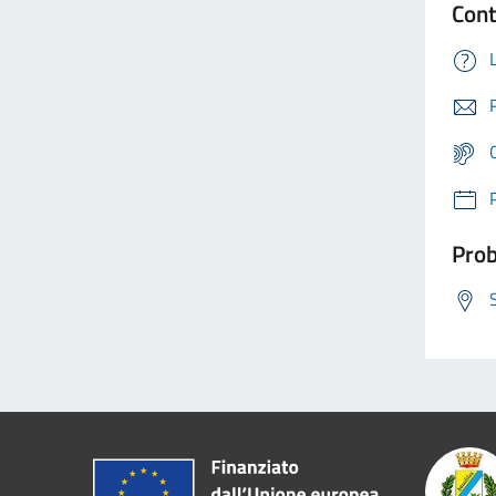
Cont
Prob