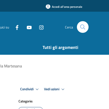
Accedi all'area personale
uici su
Cerca
Tutti gli argomenti
lla Martesana
Condividi
Vedi azioni
Categorie: