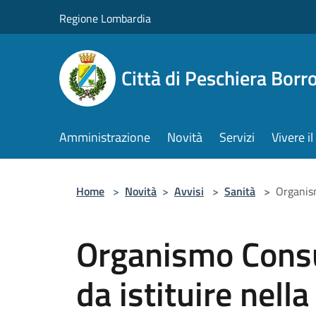
Salta al contenuto principale
Regione Lombardia
Città di Peschiera Bor
Amministrazione
Novità
Servizi
Vivere 
Home
>
Novità
>
Avvisi
>
Sanità
>
Organism
Organismo Consu
da istituire nel