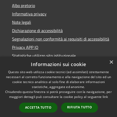
Albo pretorio
Informativa privacy
Note legali
Dichiarazione di accessibilità
Segnalazioni non conformità ai requisiti di accessibilità
Privacy APP IO
Statistiche utilizzo sito istituzionale
×
Qualità dei Servizi Comunali
Informazioni sui cookie
Questo sito web utilizza cookie tecnici (ed assimilati) strettamente
necessari al corretto funzionamento e alla navigazione del sito ed un
cookie tecnico analitico al solo fine di elaborare informazioni
statistiche, aggregate ed anonime.
RSS
Copyright © 2023 •
Chiudendo questa finestra si potrà proseguire con la navigazione, per
Accessibilità
Città di Peschiera
maggiori dettagli può consultare la cookie policy al seguente
link
Privacy
Borromeo •
RIFIUTA TUTTO
ACCETTA TUTTO
Cookie
Powered by
Municipium
Mappa del sito
•
Accesso redazione