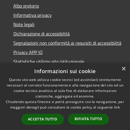
Albo pretorio
Informativa privacy
Note legali
Dichiarazione di accessibilità
Segnalazioni non conformità ai requisiti di accessibilità
Privacy APP IO
Statistiche utilizzo sito istituzionale
×
Qualità dei Servizi Comunali
Informazioni sui cookie
Questo sito web utilizza cookie tecnici (ed assimilati) strettamente
necessari al corretto funzionamento e alla navigazione del sito ed un
cookie tecnico analitico al solo fine di elaborare informazioni
statistiche, aggregate ed anonime.
RSS
Copyright © 2023 •
Chiudendo questa finestra si potrà proseguire con la navigazione, per
Accessibilità
Città di Peschiera
maggiori dettagli può consultare la cookie policy al seguente
link
Privacy
Borromeo •
RIFIUTA TUTTO
ACCETTA TUTTO
Cookie
Powered by
Municipium
Mappa del sito
•
Accesso redazione