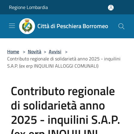
Salta al contenuto principale
Regione Lombardia
Città di Peschiera Borromeo
Home
>
Novità
>
Avvisi
>
Contributo regionale di solidarietà anno 2025 - inquilini
S.A.P. (ex erp INQUILINI ALLOGGI COMUNALI)
Contributo regionale
di solidarietà anno
2025 - inquilini S.A.P.
(ex erp INQUILINI