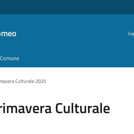
romeo
Seg
il Comune
imavera Culturale 2025
rimavera Culturale