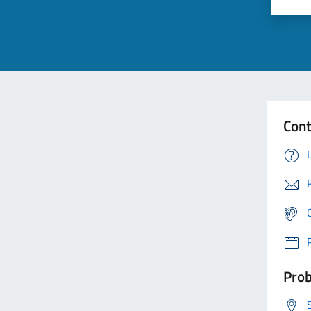
Cont
Prob