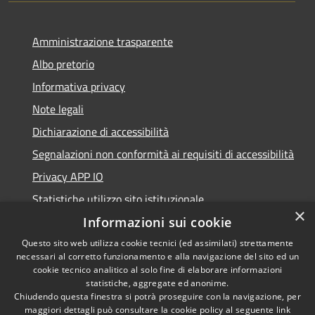
Amministrazione trasparente
Albo pretorio
Informativa privacy
Note legali
Dichiarazione di accessibilità
Segnalazioni non conformità ai requisiti di accessibilità
Privacy APP IO
Statistiche utilizzo sito istituzionale
×
Qualità dei Servizi Comunali
Informazioni sui cookie
Questo sito web utilizza cookie tecnici (ed assimilati) strettamente
necessari al corretto funzionamento e alla navigazione del sito ed un
cookie tecnico analitico al solo fine di elaborare informazioni
statistiche, aggregate ed anonime.
RSS
Copyright © 2023 •
Chiudendo questa finestra si potrà proseguire con la navigazione, per
Accessibilità
Città di Peschiera
maggiori dettagli può consultare la cookie policy al seguente
link