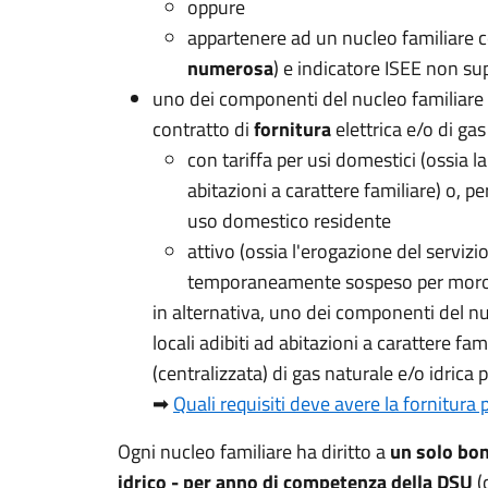
oppure
appartenere ad un nucleo familiare co
numerosa
) e indicatore ISEE non su
uno dei componenti del nucleo familiare I
contratto di
fornitura
elettrica e/o di gas
con tariffa per usi domestici (ossia la
abitazioni a carattere familiare) o, p
uso domestico residente
attivo (ossia l'erogazione del servizi
temporaneamente sospeso per moro
in alternativa, uno dei componenti del nu
locali adibiti ad abitazioni a carattere fa
(centralizzata) di gas naturale e/o idrica p
➡
Quali requisiti deve avere la fornitura
Ogni nucleo familiare ha diritto a
un solo bon
idrico - per anno di competenza della DSU
(