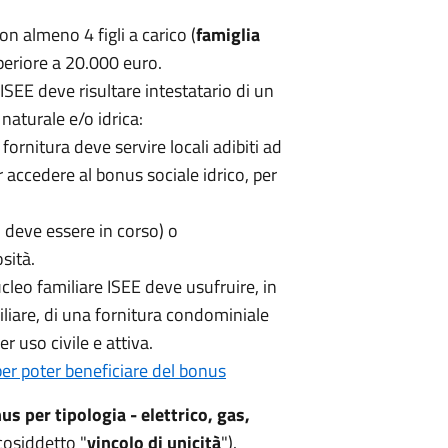
n almeno 4 figli a carico (
famiglia
periore a 20.000 euro.
SEE deve risultare intestatario di un
 naturale e/o idrica:
 fornitura deve servire locali adibiti ad
er accedere al bonus sociale idrico, per
o deve essere in corso) o
sità.
cleo familiare ISEE deve usufruire, in
miliare, di una fornitura condominiale
er uso civile e attiva.
 per poter beneficiare del bonus
us per tipologia - elettrico, gas,
cosiddetto "
vincolo di unicità
").