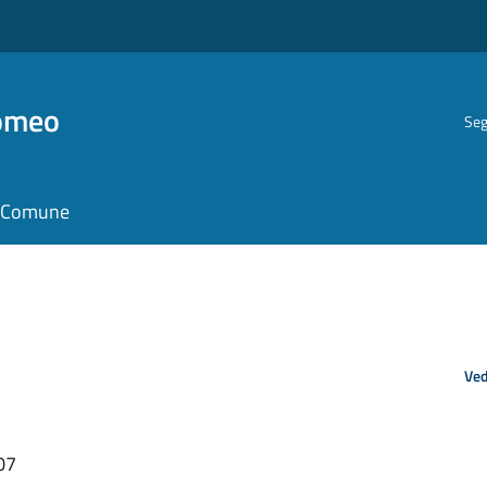
romeo
Seg
il Comune
Ved
07