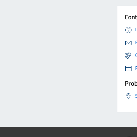
Cont
Prob