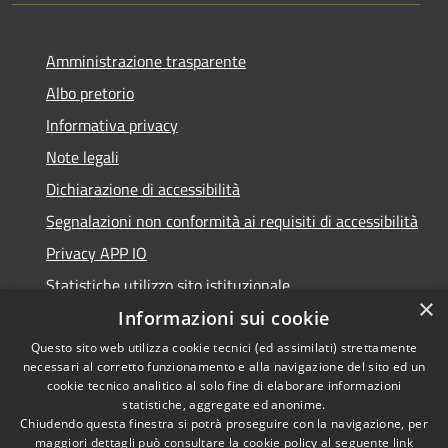
Amministrazione trasparente
Albo pretorio
Informativa privacy
Note legali
Dichiarazione di accessibilità
Segnalazioni non conformità ai requisiti di accessibilità
Privacy APP IO
Statistiche utilizzo sito istituzionale
×
Qualità dei Servizi Comunali
Informazioni sui cookie
Questo sito web utilizza cookie tecnici (ed assimilati) strettamente
necessari al corretto funzionamento e alla navigazione del sito ed un
cookie tecnico analitico al solo fine di elaborare informazioni
statistiche, aggregate ed anonime.
RSS
Copyright © 2023 •
Chiudendo questa finestra si potrà proseguire con la navigazione, per
Accessibilità
Città di Peschiera
maggiori dettagli può consultare la cookie policy al seguente
link