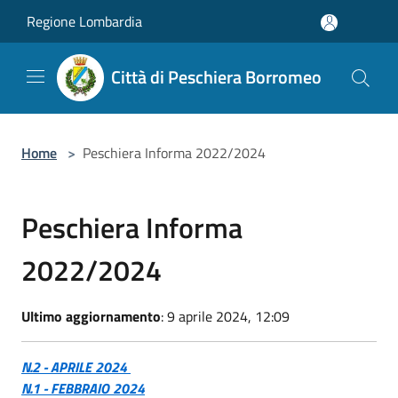
Salta al contenuto principale
Regione Lombardia
Città di Peschiera Borromeo
Home
>
Peschiera Informa 2022/2024
Peschiera Informa
2022/2024
Ultimo aggiornamento
: 9 aprile 2024, 12:09
N.2 - APRILE 2024
N.1 - FEBBRAIO 2024