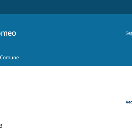
romeo
Seg
il Comune
Ved
23