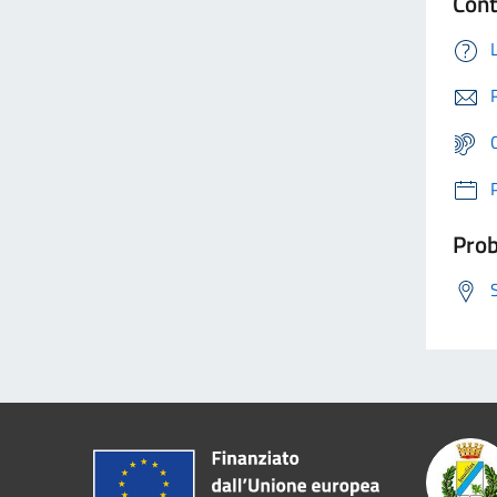
Cont
Prob