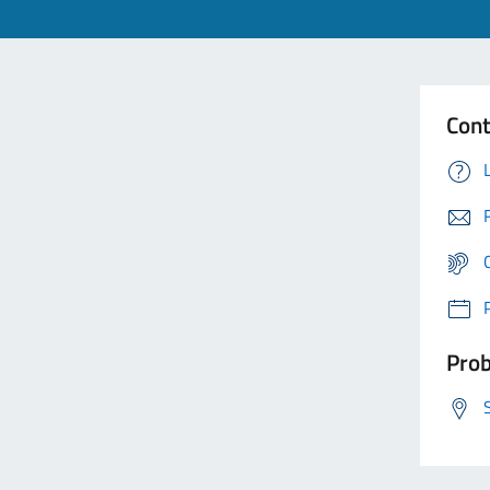
Cont
Prob