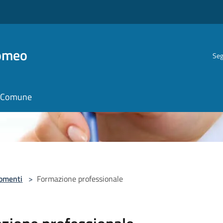
romeo
Seg
il Comune
omenti
>
Formazione professionale