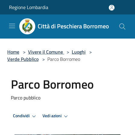
Salta al contenuto principale
Regione Lombardia
Città di Peschiera Borromeo
Home
>
Vivere il Comune
>
Luoghi
>
Verde Pubblico
>
Parco Borromeo
Parco Borromeo
Parco pubblico
Condividi
Vedi azioni