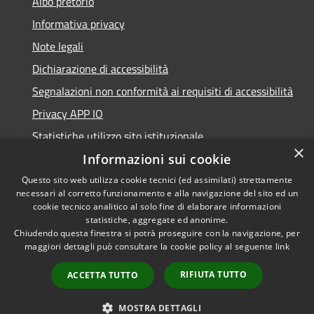
Albo pretorio
Informativa privacy
Note legali
Dichiarazione di accessibilità
Segnalazioni non conformità ai requisiti di accessibilità
Privacy APP IO
Statistiche utilizzo sito istituzionale
×
Qualità dei Servizi Comunali
Informazioni sui cookie
Questo sito web utilizza cookie tecnici (ed assimilati) strettamente
necessari al corretto funzionamento e alla navigazione del sito ed un
cookie tecnico analitico al solo fine di elaborare informazioni
statistiche, aggregate ed anonime.
RSS
Copyright © 2023 •
Chiudendo questa finestra si potrà proseguire con la navigazione, per
Accessibilità
Città di Peschiera
maggiori dettagli può consultare la cookie policy al seguente
link
Privacy
Borromeo •
RIFIUTA TUTTO
ACCETTA TUTTO
Cookie
Powered by
Municipium
Mappa del sito
•
Accesso redazione
MOSTRA DETTAGLI