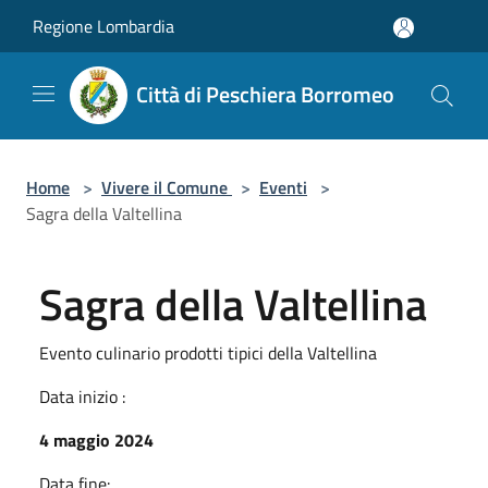
Salta al contenuto principale
Regione Lombardia
Città di Peschiera Borromeo
Home
>
Vivere il Comune
>
Eventi
>
Sagra della Valtellina
Sagra della Valtellina
Evento culinario prodotti tipici della Valtellina
Data inizio :
4 maggio 2024
Data fine: