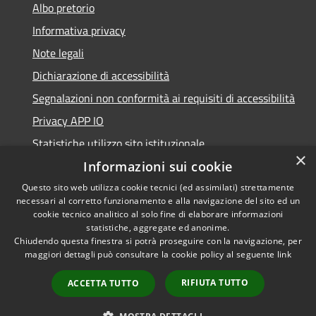
Albo pretorio
Informativa privacy
Note legali
Dichiarazione di accessibilità
Segnalazioni non conformità ai requisiti di accessibilità
Privacy APP IO
Statistiche utilizzo sito istituzionale
×
Qualità dei Servizi Comunali
Informazioni sui cookie
Questo sito web utilizza cookie tecnici (ed assimilati) strettamente
necessari al corretto funzionamento e alla navigazione del sito ed un
cookie tecnico analitico al solo fine di elaborare informazioni
statistiche, aggregate ed anonime.
RSS
Copyright © 2023 •
Chiudendo questa finestra si potrà proseguire con la navigazione, per
Accessibilità
Città di Peschiera
maggiori dettagli può consultare la cookie policy al seguente
link
Privacy
Borromeo •
RIFIUTA TUTTO
ACCETTA TUTTO
Cookie
Powered by
Municipium
Mappa del sito
•
Accesso redazione