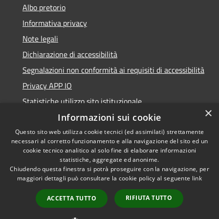
Albo pretorio
Informativa privacy
Note legali
Dichiarazione di accessibilità
Segnalazioni non conformità ai requisiti di accessibilità
Privacy APP IO
Statistiche utilizzo sito istituzionale
×
Qualità dei Servizi Comunali
Informazioni sui cookie
Questo sito web utilizza cookie tecnici (ed assimilati) strettamente
necessari al corretto funzionamento e alla navigazione del sito ed un
cookie tecnico analitico al solo fine di elaborare informazioni
statistiche, aggregate ed anonime.
RSS
Copyright © 2023 •
Chiudendo questa finestra si potrà proseguire con la navigazione, per
Accessibilità
Città di Peschiera
maggiori dettagli può consultare la cookie policy al seguente
link
Privacy
Borromeo •
RIFIUTA TUTTO
ACCETTA TUTTO
Cookie
Powered by
Municipium
Mappa del sito
•
Accesso redazione