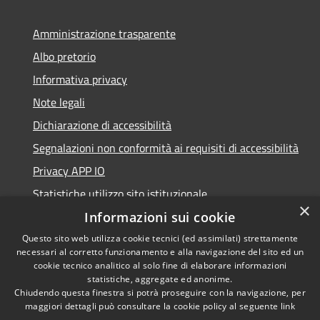
Amministrazione trasparente
Albo pretorio
Informativa privacy
Note legali
Dichiarazione di accessibilità
Segnalazioni non conformità ai requisiti di accessibilità
Privacy APP IO
Statistiche utilizzo sito istituzionale
×
Qualità dei Servizi Comunali
Informazioni sui cookie
Questo sito web utilizza cookie tecnici (ed assimilati) strettamente
necessari al corretto funzionamento e alla navigazione del sito ed un
cookie tecnico analitico al solo fine di elaborare informazioni
statistiche, aggregate ed anonime.
RSS
Copyright © 2023 •
Chiudendo questa finestra si potrà proseguire con la navigazione, per
Accessibilità
Città di Peschiera
maggiori dettagli può consultare la cookie policy al seguente
link