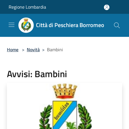
Salta al contenuto principale
Regione Lombardia
Città di Peschiera Borromeo
Home
>
Novità
>
Bambini
Avvisi: Bambini