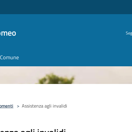
romeo
Seg
il Comune
omenti
>
Assistenza agli invalidi