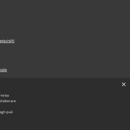
equisiti
nale
×
rretto
 elaborare
agli può
Copyright © 2023 •
Città di Peschiera Borromeo •