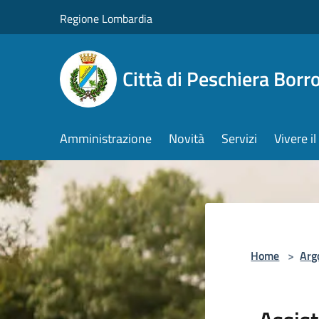
Salta al contenuto principale
Regione Lombardia
Città di Peschiera Bor
Amministrazione
Novità
Servizi
Vivere 
Home
>
Arg