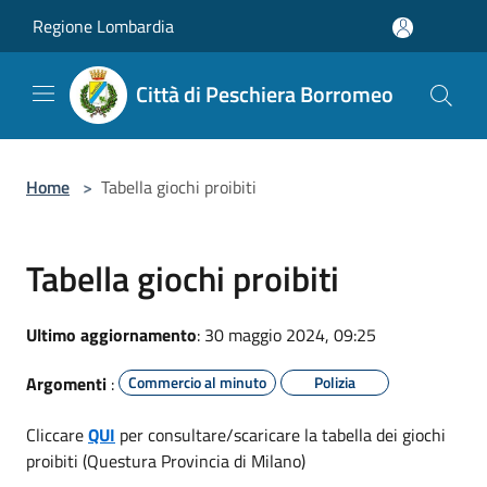
Salta al contenuto principale
Regione Lombardia
Città di Peschiera Borromeo
Home
>
Tabella giochi proibiti
Tabella giochi proibiti
Ultimo aggiornamento
: 30 maggio 2024, 09:25
Argomenti
:
Commercio al minuto
Polizia
Cliccare
QUI
per consultare/scaricare la tabella dei giochi
proibiti (Questura Provincia di Milano)